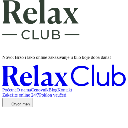
Novo: Brzo i lako
online zakazivanje u bilo koje doba dana!
Početna
O nama
Cenovnik
Blog
Kontakt
Zakažite online 24/7
Poklon vaučeri
Otvori meni