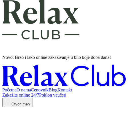
Novo: Brzo i lako
online zakazivanje u bilo koje doba dana!
Početna
O nama
Cenovnik
Blog
Kontakt
Zakažite online 24/7
Poklon vaučeri
Otvori meni