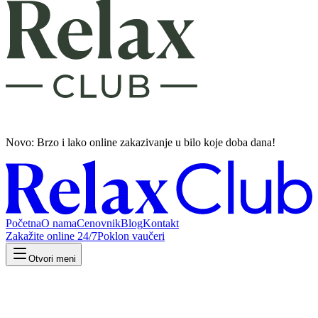
Novo: Brzo i lako
online zakazivanje u bilo koje doba dana!
Početna
O nama
Cenovnik
Blog
Kontakt
Zakažite online 24/7
Poklon vaučeri
Otvori meni