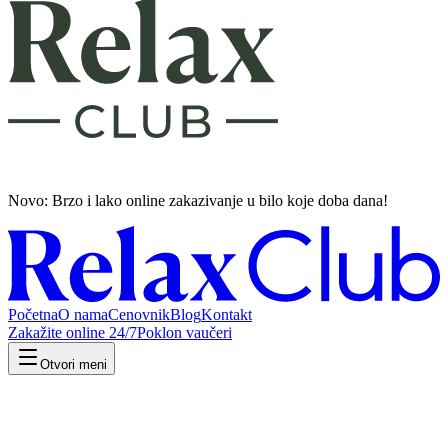
Novo: Brzo i lako
online zakazivanje u bilo koje doba dana!
Početna
O nama
Cenovnik
Blog
Kontakt
Zakažite online 24/7
Poklon vaučeri
Otvori meni