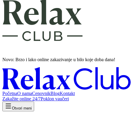
Novo: Brzo i lako
online zakazivanje u bilo koje doba dana!
Početna
O nama
Cenovnik
Blog
Kontakt
Zakažite online 24/7
Poklon vaučeri
Otvori meni