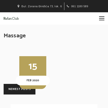
Bul. Zorana Đinđića 73, lok. 6
061 1180 589
Massage
15
FEB 2020
NEWEST POSTS