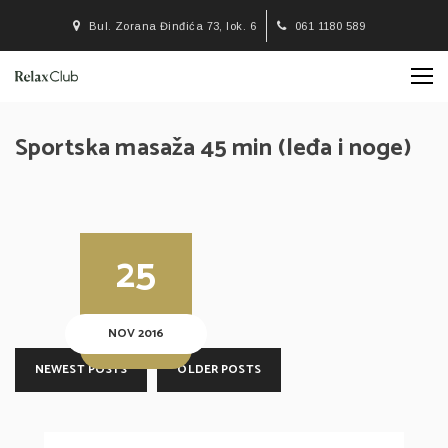
Bul. Zorana Đinđića 73, lok. 6
061 1180 589
Sportska masaža 45 min (leđa i noge)
25
NOV 2016
NEWEST POSTS
OLDER POSTS