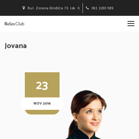
Bul. Zorana Đinđića 73, lok. 6
061 1180 589
Jovana
23
NOV 2016