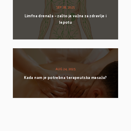
SEP 28, 2025
Limfna drenaža – zašto je važna za zdravlje i
lepotu
AUG 24, 2025
Kada nam je potrebna terapeutska masaža?